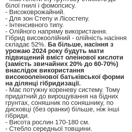
білої гнилі і фомопсису.
- Високоврожайний.
- Для зон Степу и Лісостепу.
- Інтенсивного типу.
- Олійного напряму використання.
Гібрид високоолійний - олійність насіння
складає 52%.
Ба більше, насіння з
урожаю 2024 року будуть мати
підвищений вміст олеінової кислоти
(замість звичайних 20% до 60-70%)
внаслідок використання
високоолеінової батьківської форми
на ділянці гібридизації.
- Має потужну кореневу систему. Тому
придатний до вирощування на бідних
грунтах, соняшник по соняшнику, по
дисковці (без оранки) більше, ніж інші
гібриди.
- Висота рослин 170-180 см.
- Стебло середньої товщини.