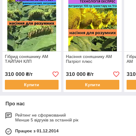
Гібрид соняшнику АМ
Насіння соняшнику АМ
Гібр
ТАЙПАН КЛП
Патріот плюс
АМ
310 000
310 000
310
₴/т
₴/т
Купити
Купити
Про нас
Рейтинг не сформований
Менше 5 відгуків за останній рік
Працює з 01.12.2014