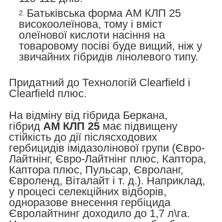
Батьківська форма АМ КЛП 25
високоолеїнова, тому і вміст
олеїнової кислоти насіння на
товаровому посіві буде вищий, ніж у
звичайних гібридів лінолевого типу.
Придатний до Технологій Clearfield і
Clearfield плюс.
На відміну від гібрида Беркана,
гібрид
АМ КЛП 25
має підвищену
стійкість до дії післясходових
гербицидів імідазолінової групи (Євро-
Лайтнінг, Євро-Лайтнінг плюс, Каптора,
Каптора плюс, Пульсар, Євроланг,
Євроленд, Віталайт і т. д.). Наприклад,
у процесі селекційних відборів,
одноразове внесення гербіцида
Євролайтнинг доходило до 1,7 л\га.