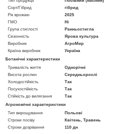
Тип продукції
Посівний (насіння)
Сорт/Гібрид
гібрид
Рік врожаю
2025
ГМО
Ні
Група стиглості
Ранньостигла
Сезонність
Ярова культура
Виробник
АгроМир
Країна виробник
Україна
Ботанічні характеристики
Тривалість життя
Однорічні
Висота рослин
Середньорослі
Холодостійкість
Так
Посухостійкість
Так
Стійкість до вилягання
Так
Агрономічні характеристики
Тип вирощування
Польові
Строки посіву
Квітень, Травень
Строки дозрівання
110 дн