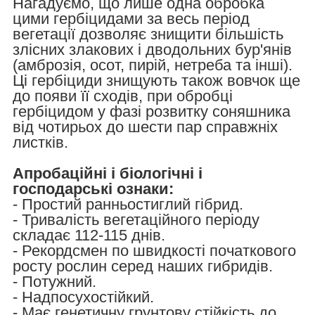
Нагадуємо, що лише одна обробка
цими гербіцидами за весь період
вегетації дозволяє знищити більшість
злісних злакових і дводольних бур'янів
(амброзія, осот, пирій, нетреба та інші).
Ці гербіциди знищують також вовчок ще
до появи її сходів, при обробці
гербіцидом у фазі розвитку соняшника
від чотирьох до шести пар справжніх
листків.
Апробаційні і біологічні і
господарські ознаки:
- Простий ранньостиглий гібрид.
- Тривалість вегетаційного періоду
складає 112-115 днів.
- Рекордсмен по швидкості початкового
росту рослин серед наших гибридів.
- Потужний.
- Надпосухостійкий.
- Має генетичну грунтову стійкість до