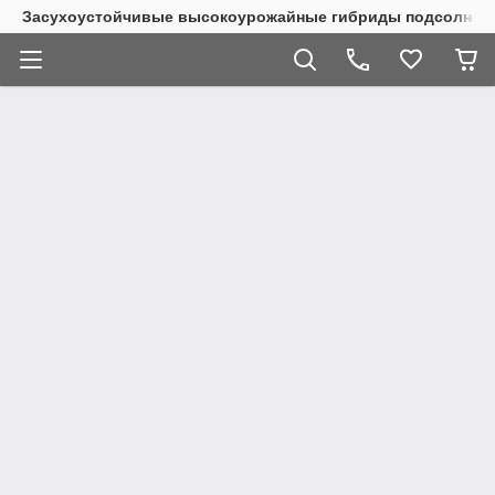
Засухоустойчивые высокоурожайные гибриды подсолнеч