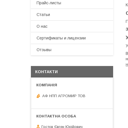
Прайс-листы
К
Статьи
П
О нас
Сертификаты и лицензии
У
Отзывы
В
н
н
КОНТАКТИ
АФ НПП АГРОМИР ТОВ
Гостєв Євген Юрійович